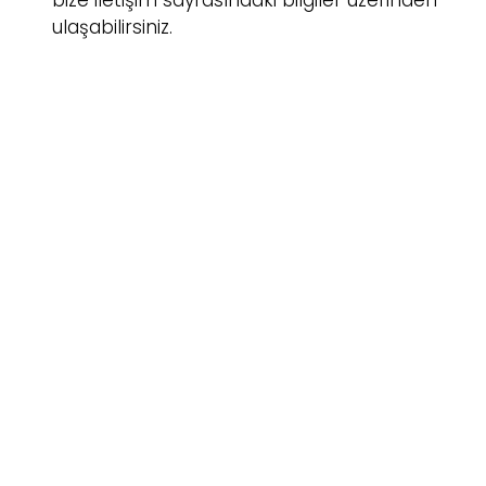
bize iletişim sayfasındaki bilgiler üzerinden
ulaşabilirsiniz.