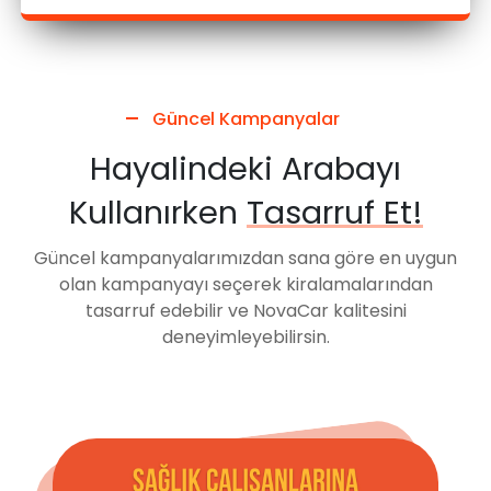
Farklı
Çukurova Uluslararası
Havalimanı
Güncel Kampanyalar
lokasyona
iade et.
Göktürk Şehir
Hayalindeki Arabayı
İstanbul Ataşehir
Kullanırken
Tasarruf Et!
Metropol AVM
Mersin Şehir
Güncel kampanyalarımızdan sana göre en uygun
olan kampanyayı seçerek kiralamalarından
tasarruf edebilir ve NovaCar kalitesini
deneyimleyebilirsin.