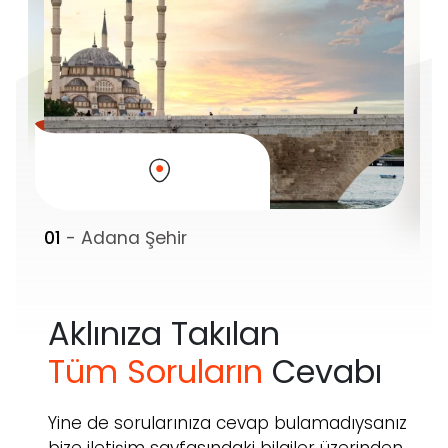
01
- Adana Şehir
0
Aklınıza Takılan
Tüm Soruların
Cevabı
Yine de sorularınıza cevap bulamadıysanız