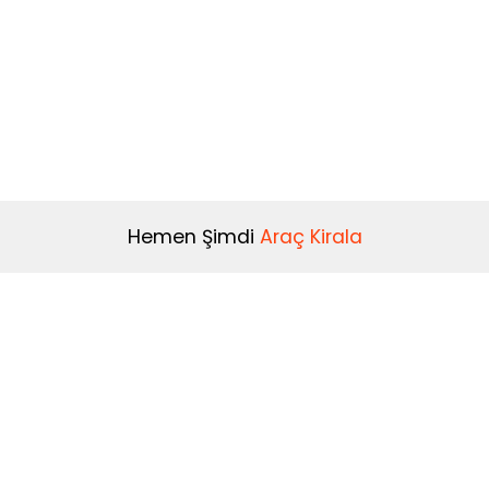
Hemen Şimdi
Araç Kirala
Kiralama Koşulları
Kiralama Şartları
0(850) 582 17 37
İptal / İade Şartları
info@novacar.com.tr