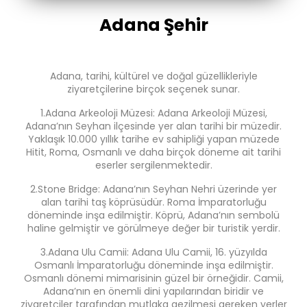
Adana Şehir
Farklı
Çukurova
lokasyona
Uluslararası
Havalimanı
iade et.
Adana, tarihi, kültürel ve doğal güzellikleriyle
Göktürk Şehir
ziyaretçilerine birçok seçenek sunar.
İstanbul Ataşehir
1.Adana Arkeoloji Müzesi: Adana Arkeoloji Müzesi,
Metropol AVM
Adana’nın Seyhan ilçesinde yer alan tarihi bir müzedir.
Yaklaşık 10.000 yıllık tarihe ev sahipliği yapan müzede
Mersin Şehir
Hitit, Roma, Osmanlı ve daha birçok döneme ait tarihi
eserler sergilenmektedir.
2.Stone Bridge: Adana’nın Seyhan Nehri üzerinde yer
alan tarihi taş köprüsüdür. Roma İmparatorluğu
döneminde inşa edilmiştir. Köprü, Adana’nın sembolü
haline gelmiştir ve görülmeye değer bir turistik yerdir.
3.Adana Ulu Camii: Adana Ulu Camii, 16. yüzyılda
Osmanlı İmparatorluğu döneminde inşa edilmiştir.
Osmanlı dönemi mimarisinin güzel bir örneğidir. Camii,
Adana’nın en önemli dini yapılarından biridir ve
ziyaretçiler tarafından mutlaka gezilmesi gereken yerler