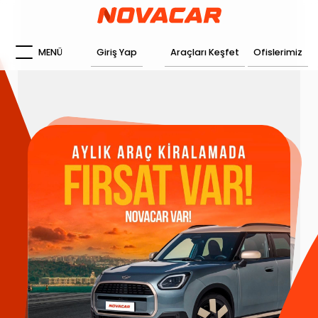
MENÜ
Giriş Yap
Araçları Keşfet
Ofislerimiz