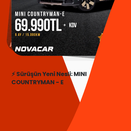
⚡ Sürüşün Yeni Nesli: MINI
COUNTRYMAN - E
Daha Fazla Bilgi