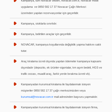
Kampanya, tüm Novacar ofisleri, novacar.com.tr, Novacar mobil
uygulama ve 0850 582 17 37 Novacar Çağrı Merkezi
üzerinden yapılan rezervasyonlar için geçerlidir.
Kampanya, stoklarla sınırlıdır.
Kampanya, belirtilen araçlar için geçerlidir.
NOVACAR, kampanya koşullarında değişiklik yapma hakkını saklı
tutar.
Araç kiralama ücreti dışında yapılan ödemeler kampanya kapsamı
dışındadır (depozito, ek ürünler-sigortalar, km aşım bedeli, HGS ve
trafik cezası, muadil araç, farklı yerde bırakma ücreti vb).
Kampanyadan kurumsal kiralama ile faydalanmak isteyen
müşteriler 0850 582 17 37 çağrı merkezimizden veya
kurumsal@novacar.com.tr
mail adresinden başvuru yapmalıdır.
Kampanyadan kurumsal kiralama ile faydalanmak isteyen firma,