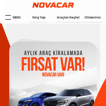
MENÜ
Giriş Yap
Araçları Keşfet
Ofislerimiz