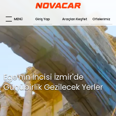
MENÜ
Giriş Yap
Araçları Keşfet
Ofislerimiz
Ege'nin İncisi İzmir'de
Günübirlik Gezilecek Yerler