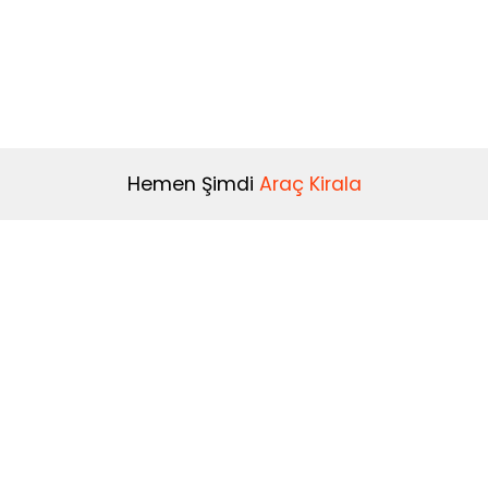
Hemen Şimdi
Araç Kirala
Kiralama Koşulları
Kiralama Şartları
0(850) 582 17 37
İptal / İade Şartları
info@novacar.com.tr
Novapara Kullanım Koşulları
Aydınlatma Metni